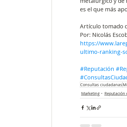
metalúrgico y de 
es el que más ap
Artículo tomado 
Por: Nicolás Esco
https://www.lare
ultimo-ranking-s
#Reputación
#Re
#ConsultasCiuda
Consultas ciudadanas
Mi
Marketing
Reputación d