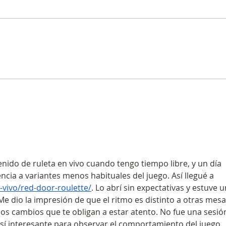
Imagen positiva de la
Cer
minería continúa
Cerr
aumentando, según
min
encuesta Brújula Minera
rep
.
nido de ruleta en vivo cuando tengo tiempo libre, y un día 
ncia a variantes menos habituales del juego. Así llegué a 
-vivo/red-door-roulette/
. Lo abrí sin expectativas y estuve u
e dio la impresión de que el ritmo es distinto a otras mesa
s cambios que te obligan a estar atento. No fue una sesió
 sí interesante para observar el comportamiento del juego.