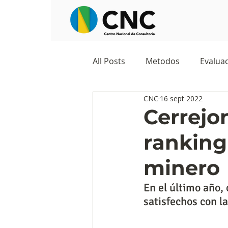
All Posts
Metodos
Evaluac
CNC
16 sept 2022
Observatorios sociales
G
Cerrejo
ranking
Predicciones y tendencias
minero
Marketing
Cultura y ambi
En el último año,
satisfechos con la
Ecommerce
Reputación d