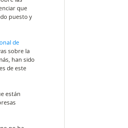
enciar que 
do puesto y 
onal de 
as sobre la 
más, han sido 
es de este 
ue están 
presas 