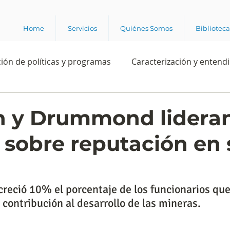
Home
Servicios
Quiénes Somos
Bibliotec
ión de políticas y programas
Caracterización y entend
estión institucional
Ciencia
Apropiación digital
n y Drummond lideran
 sobre reputación en 
Rating
Política
Intención de voto
Consultas 
ente laboral
Experiencia del cliente
Experiencia de
 creció 10% el porcentaje de los funcionarios que
 contribución al desarrollo de las mineras.
e los grupos de interés
Marca y posicionamiento