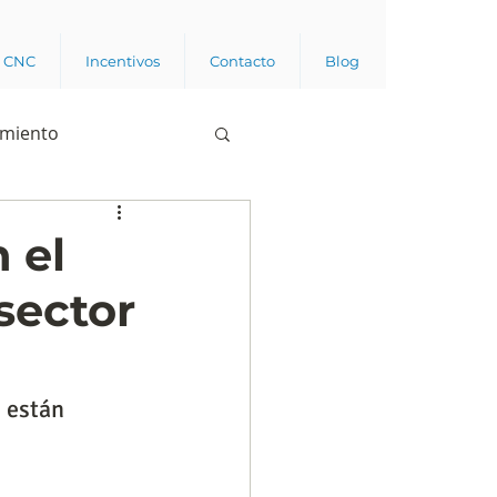
a CNC
Incentivos
Contacto
Blog
imiento
Business analytics
 el
sector
de opinión pública
l trabajador
 están 