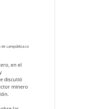
 de Larepública.co
ro, en el 
y 
e discutió 
ector minero 
ión.
obre las 