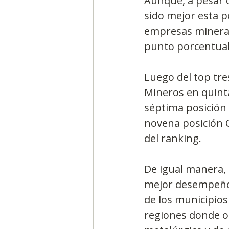
Aunque, a pesar d
sido mejor esta p
empresas mineras
punto porcentual
Luego del top tre
Mineros en quinta
séptima posición 
novena posición C
del ranking.
De igual manera,
mejor desempeño 
de los municipios
regiones donde op