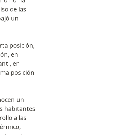
rno no ha 
so de las 
ajó un 
ta posición, 
ón, en 
nti, en 
ima posición 
nocen un 
s habitantes 
llo a las 
érmico, 