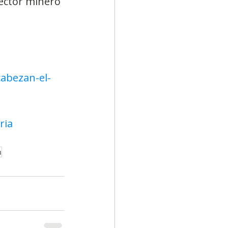
ector minero 
abezan-el-
ria
n