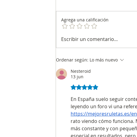
Agrega una calificación
Energía, minería y
Escribir un comentario...
regalías
Ordenar según:
Lo más nuevo
Nesteroid
13 jun
Obtuvo 5 de 5 estrellas
En España suelo seguir conte
leyendo un foro vi una refere
https://mejoresruletas.es/en
rato viendo cómo funciona. M
más constante y con pequeño
especial en resultados, pero