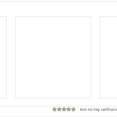
Obtuvo 0 de 5 estrellas.
Aún no hay calificaci