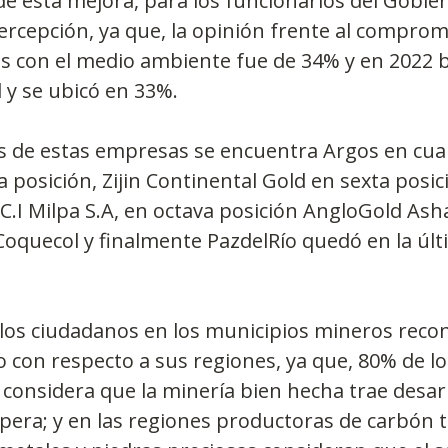
e esta mejora, para los funcionarios del Gobie
ercepción, ya que, la opinión frente al compromi
 con el medio ambiente fue de 34% y en 2022 b
 y se ubicó en 33%.
s de estas empresas se encuentra Argos en cuar
 posición, Zijin Continental Gold en sexta posici
C.I Milpa S.A, en octava posición AngloGold Asha
oquecol y finalmente PazdelRío quedó en la últ
 los ciudadanos en los municipios mineros reco
con respecto a sus regiones, ya que, 80% de lo
 considera que la minería bien hecha trae desarro
era; y en las regiones productoras de carbón t