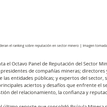
eran el ranking sobre reputación en sector minero | Imagen tomada
a el Octavo Panel de Reputación del Sector Mine
 presidentes de compañías mineras; directores 
las entidades públicas; y expertos del sector, s
principales aciertos y desafíos que enfrente el s
tión del relacionamiento, la confianza y reputac
l último reporte que consolidó Brújula Minera s