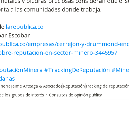
metales y piedras preciosas consideran que el s
orta a las comunidades donde trabaja.
de 
larepublica.co
bar Escobar
publica.co/empresas/cerrejon-y-drummond-enc
obre-reputacion-en-sector-minero-3446957
putaciónMinera
#TrackingDeReputación
#Mine
danas
nería
Jaime Arteaga & Asociados
Reputación
Tracking de reputació
e los grupos de interés
Consultas de opinión pública