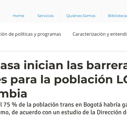
Home
Servicios
Quiénes Somos
Bibliotec
ión de políticas y programas
Caracterización y entend
estión institucional
Ciencia
Apropiación digital
asa inician las barrer
es para la población 
Rating
Política
Intención de voto
Consultas 
ombia
ente laboral
Experiencia del cliente
Experiencia de
l 75 % de la población trans en Bogotá habría 
imo, de acuerdo con un estudio de la Dirección d
e los grupos de interés
Marca y posicionamiento