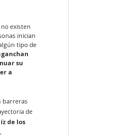
 no existen 
sonas inician 
algún tipo de 
enganchan 
nuar su 
er a 
 barreras 
yectoria de 
íz de los 
.