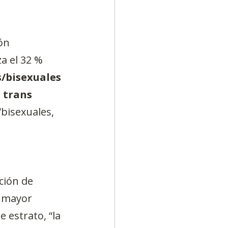
ón 
a el 32 % 
/bisexuales 
 trans 
/bisexuales, 
 
ción de 
 mayor 
 estrato, “la 