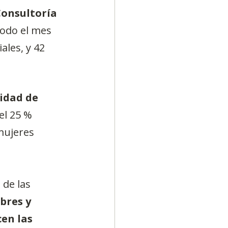
Consultoría 
todo el mes 
les, y 42 
idad de 
 el 25 % 
mujeres 
 de las 
bres y 
en las 