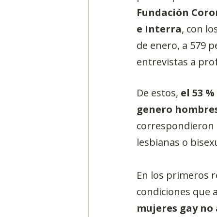
Fundación Coron
e Interra
, con l
de enero, a 579 p
entrevistas a pro
De estos, 
el 53 %
genero hombres 
correspondieron 
lesbianas o bisex
En los primeros re
condiciones que a
mujeres gay no 