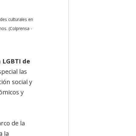
es culturales en 
hos. (Colprensa - 
 
LGBTI de 
pecial las 
ón social y 
ómicos y 
rco de la 
 la 