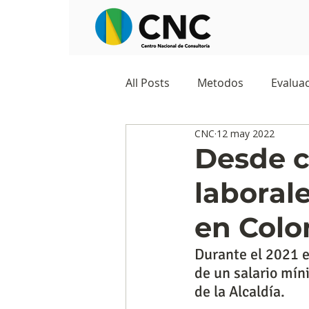
All Posts
Metodos
Evaluac
CNC
12 may 2022
Observatorios sociales
G
Desde c
laboral
Predicciones y tendencias
en Col
Marketing
Cultura y ambi
Durante el 2021 e
de un salario mín
de la Alcaldía.
Ecommerce
Reputación d