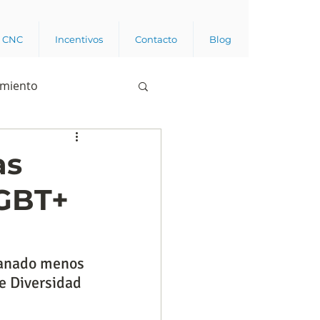
a CNC
Incentivos
Contacto
Blog
imiento
Business analytics
as
LGBT+
de opinión pública
l trabajador
ganado menos 
e Diversidad 