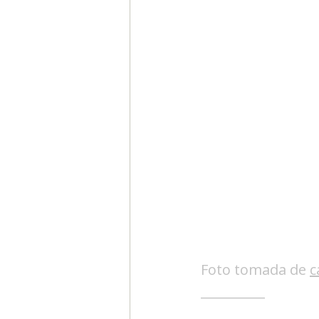
Segmentación, hábitos y usos
Negocios
Consumo de m
Generadores de ideas
Ca
Foto tomada de 
c
__________