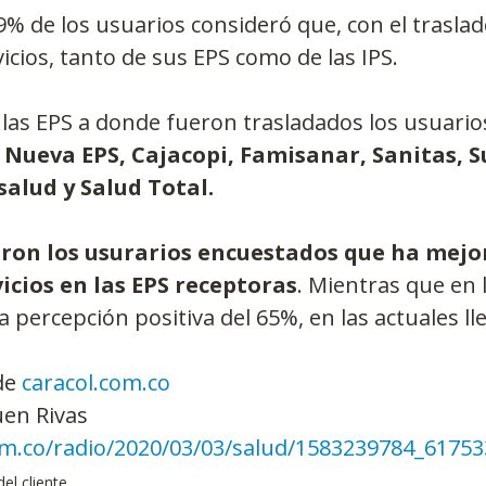
% de los usuarios consideró que, con el traslad
vicios, tanto de sus EPS como de las IPS.
las EPS a donde fueron trasladados los usuario
 
Nueva EPS, Cajacopi, Famisanar, Sanitas, Su
alud y Salud Total.
on los usurarios encuestados que ha mejor
vicios en las EPS receptoras
. Mientras que en l
 percepción positiva del 65%, en las actuales ll
de 
caracol.com.co
üen Rivas
com.co/radio/2020/03/03/salud/1583239784_61753
del cliente