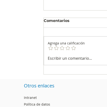
Comentarios
Agrega una calificación
Más allá de la felicidad: el
Escribir un comentario...
contexto define la
verdadera
relación entre EX y CX.
Otros enlaces
Intranet
Política de datos