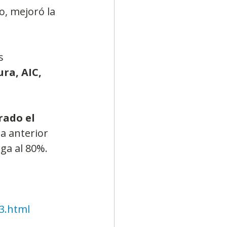
o, mejoró la 
s 
ra, AIC, 
ado el 
a anterior 
ega al 80%.
3.html