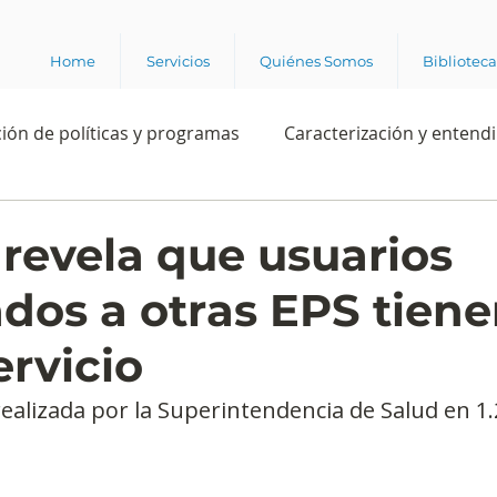
Home
Servicios
Quiénes Somos
Bibliotec
ión de políticas y programas
Caracterización y entend
estión institucional
Ciencia
Apropiación digital
 revela que usuarios
ados a otras EPS tien
Rating
Política
Intención de voto
Consultas 
ervicio
ente laboral
Experiencia del cliente
Experiencia de
ealizada por la Superintendencia de Salud en 1.2
e los grupos de interés
Marca y posicionamiento