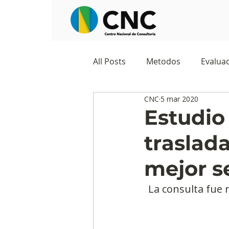
All Posts
Metodos
Evaluac
CNC
5 mar 2020
Observatorios sociales
G
Estudio
traslad
Predicciones y tendencias
mejor s
Marketing
Cultura y ambi
La consulta fue r
Ecommerce
Reputación d