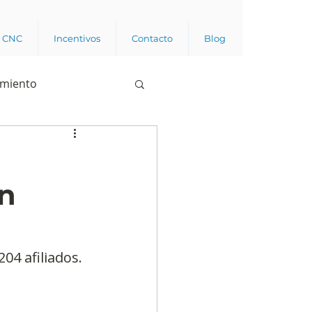
a CNC
Incentivos
Contacto
Blog
imiento
Business analytics
en
de opinión pública
l trabajador
04 afiliados.