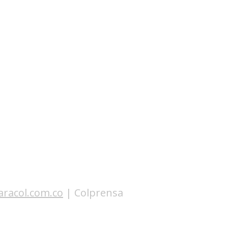
Observatorios precios y competencia
Salud
edios
Eficiencia publicitaria
Prueba de producto
pacitaciones
aracol.com.co
 | Colprensa