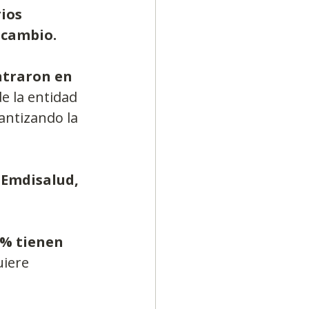
ios 
 cambio.
ntraron en 
de la entidad 
antizando la 
 Emdisalud, 
7% tienen 
uiere 