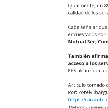
Igualmente, un 89
calidad de los ser
Cabe señalar que 
encuestados son:
Mutual Ser, Coos
También afirmar
acceso a los ser
EPS alcanzaba una
Artículo tomado 
Por: Yorely Ibarg
https://caracol.
Marketing
Experiencia 