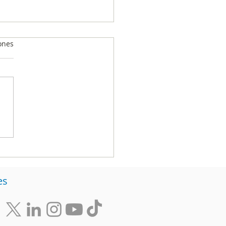
ones
ificación
lencia360: ¿Qué es y
qué transforma a las
resas desde
ntro?
es