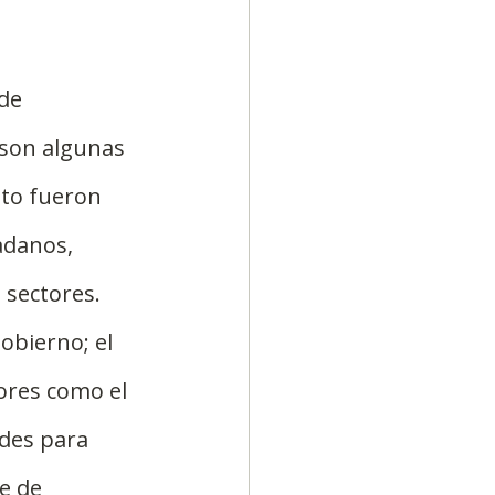
de 
 son algunas 
to fueron 
adanos, 
 sectores. 
obierno; el 
ores como el 
des para 
e de 