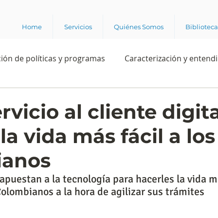
Home
Servicios
Quiénes Somos
Bibliotec
ión de políticas y programas
Caracterización y entend
estión institucional
Ciencia
Apropiación digital
rvicio al cliente digit
la vida más fácil a los
Rating
Política
Intención de voto
Consultas 
ianos
ente laboral
Experiencia del cliente
Experiencia de
puestan a la tecnología para hacerles la vida más
olombianos a la hora de agilizar sus trámites
e los grupos de interés
Marca y posicionamiento