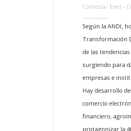
Cortesía : Enel -
__________
Según la ANDI, ho
Transformación Di
de las tendencia
surgiendo para da
empresas e instit
Hay desarrollo de 
comercio electrón
financiero, agroi
protagonizar la 4t