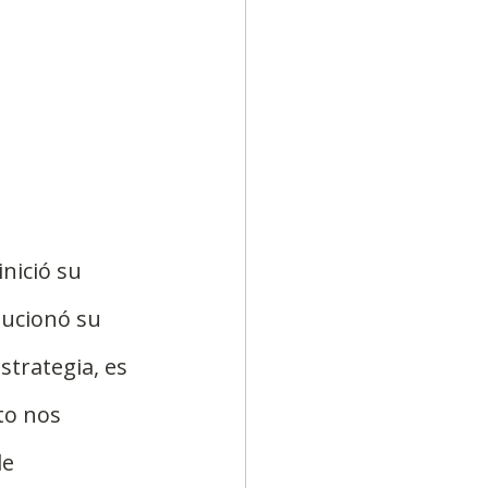
nició su 
lucionó su 
strategia, es 
to nos 
e 