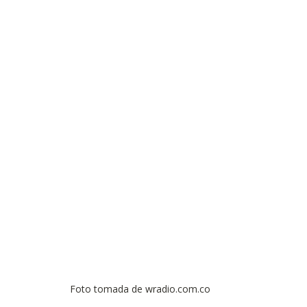
Observatorios precios y competencia
Salud
edios
Eficiencia publicitaria
Prueba de producto
pacitaciones
Foto tomada de wradio.com.co