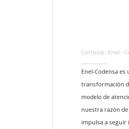
Cortesía : Enel -
__________
Enel-Codensa es u
transformación di
modelo de atención
nuestra razón de
impulsa a seguir