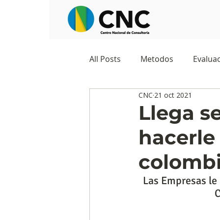
All Posts
Metodos
Evaluac
CNC
21 oct 2021
Observatorios sociales
G
Llega se
hacerle 
Predicciones y tendencias
colomb
Marketing
Cultura y ambi
Las Empresas le a
C
Ecommerce
Reputación d