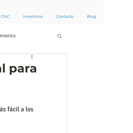
a CNC
Incentivos
Contacto
Blog
imiento
Business analytics
al para
de opinión pública
l trabajador
 fácil a los 