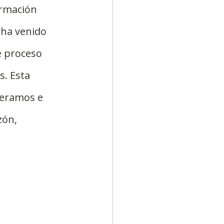
ormación 
 ha venido 
e proceso 
. Esta 
peramos e 
ón, 