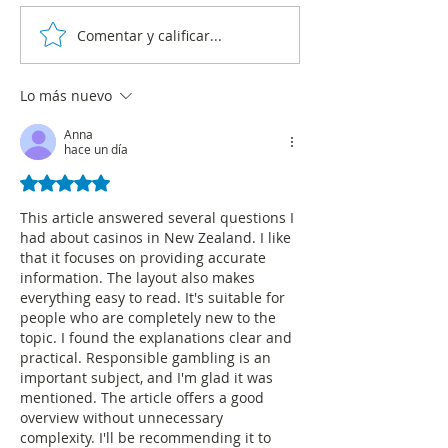
Comentar y calificar...
Comunicado a la opinión
Blu Radio se posi
pública sobre encuesta de
como la emisora 
Intención de Voto
más escuchada en
Lo más nuevo
Municipio de Carepa | 12
según Ecar
de abril de 2024
Anna
hace un día
Obtuvo 5 de 5 estrellas.
This article answered several questions I 
had about casinos in New Zealand. I like 
that it focuses on providing accurate 
information. The layout also makes 
everything easy to read. It's suitable for 
people who are completely new to the 
topic. I found the explanations clear and 
practical. Responsible gambling is an 
important subject, and I'm glad it was 
mentioned. The article offers a good 
overview without unnecessary 
complexity. I'll be recommending it to 