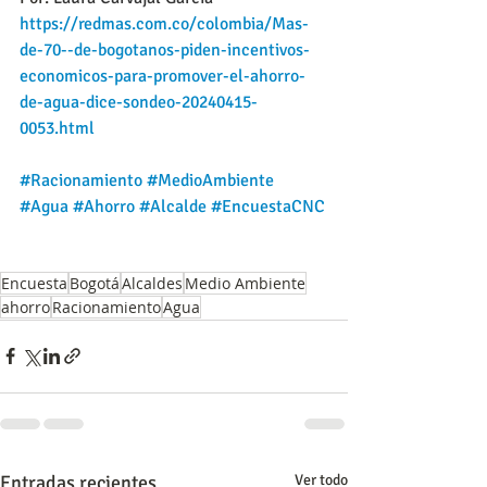
https://redmas.com.co/colombia/Mas-
de-70--de-bogotanos-piden-incentivos-
economicos-para-promover-el-ahorro-
de-agua-dice-sondeo-20240415-
0053.html
#Racionamiento
#MedioAmbiente
#Agua
#Ahorro
#Alcalde
#EncuestaCNC
Encuesta
Bogotá
Alcaldes
Medio Ambiente
ahorro
Racionamiento
Agua
Entradas recientes
Ver todo