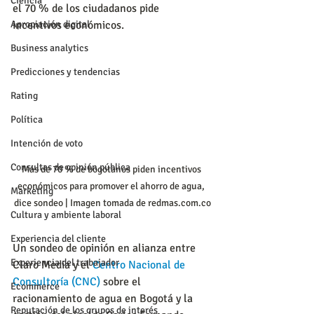
Ciencia
el 70 % de los ciudadanos pide 
Apropiación digital
incentivos económicos. 
Business analytics
Predicciones y tendencias
Rating
Política
Intención de voto
Consultas de opinión pública
Más de 70 % de bogotanos piden incentivos 
económicos para promover el ahorro de agua, 
Marketing
dice sondeo | Imagen tomada de redmas.com.co
Cultura y ambiente laboral
Experiencia del cliente
Un sondeo de opinión en alianza entre 
Experiencia del trabajador
Claro Media y el 
Centro Nacional de 
Consultoría (CNC) 
sobre el 
Ecommerce
racionamiento de agua en Bogotá y la 
Reputación de los grupos de interés