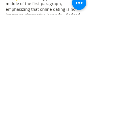
middle of the first paragraph, 
emphasizing that online dating is no 
longer an alternative, but a full-fledged 
form of communication.
Mostrar más
Me gusta
Reaccionar
gisab39253
28 nov 2025
The journey to fortune begins with a 
single click.
Enter a world where courage meets 
chance — and winners are made.
👉 
https://www.winbeast.com/el
 👈
Play smart, play bold, and feel the rush 