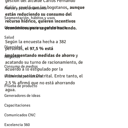
gestión del alcalde Carlos Fernando 
Galán, reveló que los bogotanos
, aunque 
Marca y posicionamiento
están reduciendo su consumo del 
Segmentación, hábitos y usos
recurso hídrico, quieren incentivos 
Observatorios precios y competencia
económicos para seguirlo haciendo. 
Salud
Según la encuesta hecha a 382 
Diversidad
personas,
 el 97,5 % está 
implementando medidas de ahorro 
y 
Negocios
acatando su turno de racionamiento, de 
Consumo de medios
acuerdo a lo estipulado por la 
Administración Distrital. Entre tanto, el 
Eficiencia publicitaria
2,5 % afirmó que no está ahorrando 
Prueba de producto
agua. 
Generadores de ideas
Capacitaciones
Comunicados CNC
Excelencia 360