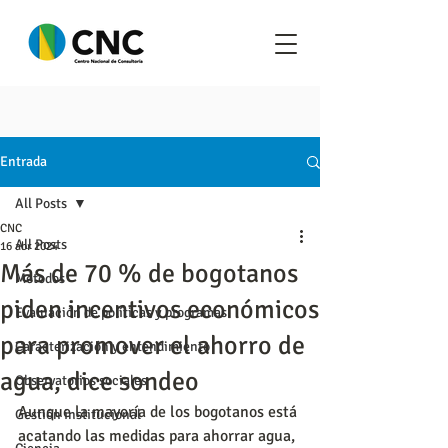
Entrada
All Posts
CNC
All Posts
16 abr 2024
Más de 70 % de bogotanos
Metodos
piden incentivos económicos
Evaluación de políticas y programas
para promover el ahorro de
Caracterización y entendimiento
agua, dice sondeo
Observatorios sociales
Aunque la mayoría de los bogotanos está 
Gestión institucional
acatando las medidas para ahorrar agua, 