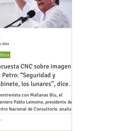
C
b 2024
lítica
ncuesta CNC sobre imagen
 Petro: “Seguridad y
binete, los lunares”, dice
ncuestador
 entrevista con Mañanas Blu, el
eniero Pablo Lemoine, presidente del
tro Nacional de Consultoría, analiza la
ciente encuesta