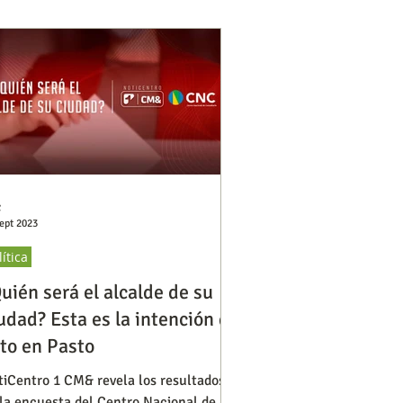
C
ept 2023
lítica
uién será el alcalde de su
udad? Esta es la intención de
to en Pasto
tiCentro 1 CM& revela los resultados
 la encuesta del Centro Nacional de