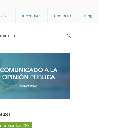
a CNC
Incentivos
Contacto
Blog
imiento
Business analytics
de opinión pública
l trabajador
C
ul 2025
municados CNC