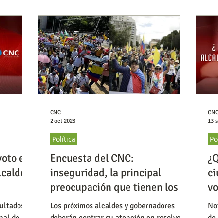
CNC
CN
2 oct 2023
13 s
Política
Po
voto en
Encuesta del CNC:
¿Q
lcalde
inseguridad, la principal
ci
preocupación que tienen los
vo
ciudadanos
sultados
Los próximos alcaldes y gobernadores
No
nal de
deberán centrar su atención en resolver
de