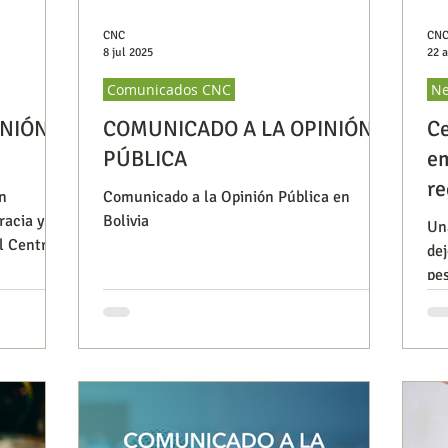
CNC
CN
8 jul 2025
22 
Comunicados CNC
Ne
INIÓN
COMUNICADO A LA OPINIÓN
Ce
PÚBLICA
em
re
n
Comunicado a la Opinión Pública en
C
acia y la
Bolivia
Un
l Centro
dej
pe
op