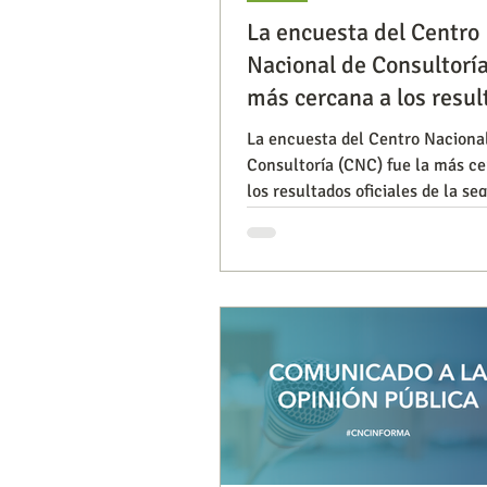
La encuesta del Centro
Nacional de Consultoría
Segmentación, hábitos y usos
más cercana a los resul
La encuesta del Centro Naciona
Consultoría (CNC) fue la más c
Consumo de medios
Efic
los resultados oficiales de la s
vuelta presidencial. Este result
reafirma el valor del método
Capacitaciones
probabilístico, la rigurosidad est
la investigación basada en evide
comprender la opinión pública.