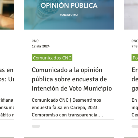
CNC
CN
12 abr 2024
7 fe
Comunicados CNC
Po
as en
Comunicado a la opinión
E
os: Un
pública sobre encuesta de
de
Intención de Voto Municipio de
ga
Carepa | 12 de abril de 2024
e
tidiana de
Comunicado CNC | Desmentimos
En
consumo de
encuesta falsa en Carepa, 2023.
ing
hábito no
Compromiso con transparencia.
Cen
¡Veracidad ante todo!
re