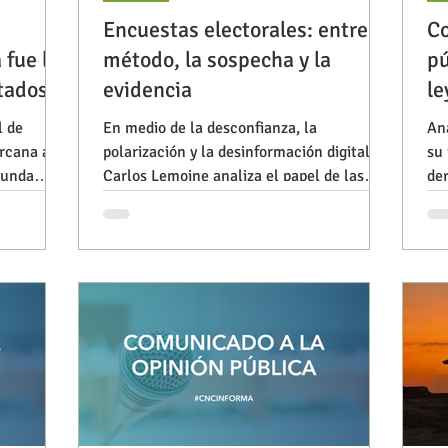
Encuestas electorales: entre el
Co
 fue la
método, la sospecha y la
pú
Observatorios precios y competencia
Salud
tados
evidencia
le
l de
En medio de la desconfianza, la
Aná
ercana a
polarización y la desinformación digital,
su 
iencia publicitaria
Prueba de producto
Generadore
egunda
Carlos Lemoine analiza el papel de las
der
ado
encuestas electorales en Colombia,
in
explicando su metodología, sus límites y
adística y
la importancia de preservar herramientas
ncia para
confiables para comprender la opinión
pública y fortalecer la democracia.